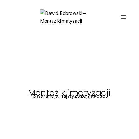
Montaż klimatyzacji
Gwarancja najwyższej jakości